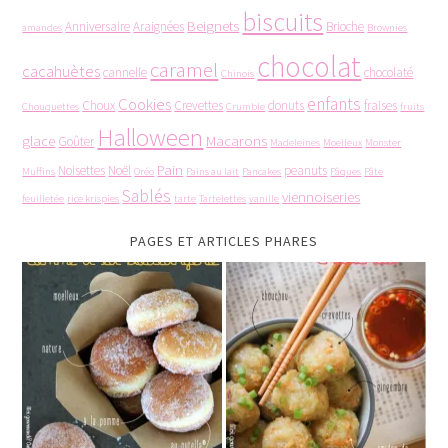
biscuits
Beignets
Anniversaire
Araignées
Brioche
amandes
Brownies
chocolat
caramel
cacahuètes
cannelle
chocolaté
Chinois
enfants
Cookies
Choux
Crevettes
donuts
fraises
Chouquettes
Crumble
fruits
Halloween
glace
Macarons
Goûter
Madeleines
Moelleux
Monster
Pain
Noisettes
Noël
peanuts
Muffins
Oréo
Pains au lait
Pancakes
Pâques
Pâte
Sablés
viennoiseries
feuilletée
rice krispies
tarte
Tartelettes
vanille
PAGES ET ARTICLES PHARES