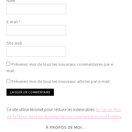
Nom
*
E-mail
*
Site web
Prévenez-moi de tous les nouveaux commentaires par e-
mail.
Prévenez-moi de tous les nouveaux articles par e-mail.
Ce site utilise Akismet pour réduire les indésirables.
En savoir plus
sur la façon dont les données de vos commentaires sont traitées
.
À PROPOS DE MOI…