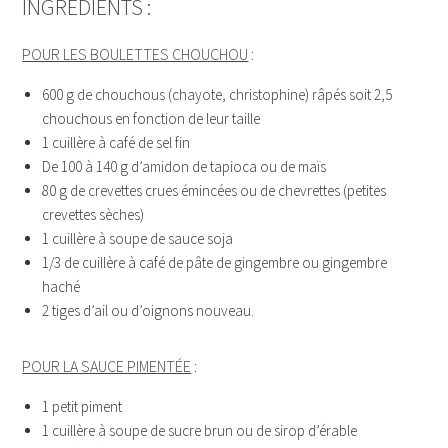
INGRÉDIENTS :
POUR LES BOULETTES CHOUCHOU
:
600 g de chouchous (chayote, christophine) râpés soit 2,5
chouchous en fonction de leur taille
1 cuillère à café de sel fin
De 100 à 140 g d’amidon de tapioca ou de maïs
80 g de crevettes crues émincées ou de chevrettes (petites
crevettes sèches)
1 cuillère à soupe de sauce soja
1/3 de cuillère à café de pâte de gingembre ou gingembre
haché
2 tiges d’ail ou d’oignons nouveau.
POUR LA SAUCE PIMENTÉE
:
1 petit piment
1 cuillère à soupe de sucre brun ou de sirop d’érable