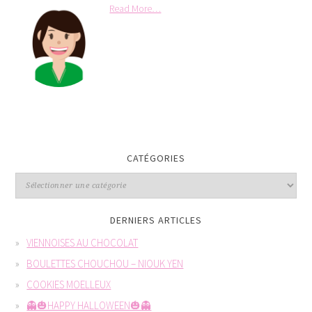
Read More…
CATÉGORIES
DERNIERS ARTICLES
VIENNOISES AU CHOCOLAT
BOULETTES CHOUCHOU – NIOUK YEN
COOKIES MOELLEUX
👻🎃HAPPY HALLOWEEN🎃👻