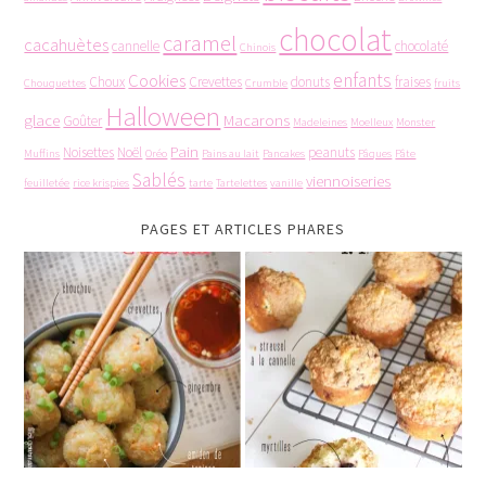
chocolat
caramel
cacahuètes
cannelle
chocolaté
Chinois
enfants
Cookies
Choux
Crevettes
donuts
fraises
Chouquettes
Crumble
fruits
Halloween
glace
Macarons
Goûter
Madeleines
Moelleux
Monster
Pain
Noisettes
Noël
peanuts
Muffins
Oréo
Pains au lait
Pancakes
Pâques
Pâte
Sablés
viennoiseries
feuilletée
rice krispies
tarte
Tartelettes
vanille
PAGES ET ARTICLES PHARES