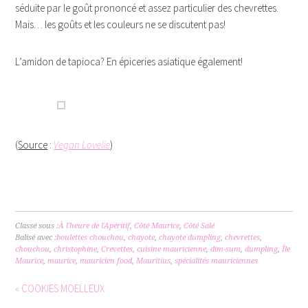
séduite par le goût prononcé et assez particulier des chevrettes.
Mais… les goûts et les couleurs ne se discutent pas!
L’amidon de tapioca? En épiceries asiatique également!
(
Source
:
Vegan Lovelie
)
Classé sous :
À l'heure de l'Apéritif
,
Côté Maurice
,
Côté Salé
Balisé avec :
boulettes chouchou
,
chayote
,
chayote dumpling
,
chevrettes
,
chouchou
,
christophine
,
Crevettes
,
cuisine mauricienne
,
dim-sum
,
dumpling
,
Île
Maurice
,
maurice
,
mauricien food
,
Mauritius
,
spécialités mauriciennes
« COOKIES MOELLEUX