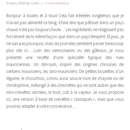
5 mars, 2020
by
Gaëlle
5 commentaires
Bonjour à toutes et à tous! Cela fait trèèèèès longtemps que je
n’avais pas alimenté ce blog. Il faut dire que pâtisser dans un pays
chaud n’est pas toujours facile… Les ingrédients ne réagissent pas
forcément de la même façon que dans un pays tempéré. Et puis, je
ne sais pas pourquoi, mais les journées semblent passer beaucoup
plus vite ici… Loin des viennoiseries ou des gâteaux, je vous
présente une recette d’une spécialité typique des rues
mauriciennes. Un dim-sum, inspiré des origines chinoises de
certains mauriciens, les sino-mauriciens. De petites boulettes d’un
légume, le chouchou, connu aussi sous le nom de chayote ou de
christophine, mélangé à des chevrettes qui ne sont autres que des
mini-crevettes séchées, le tout, cuit à la vapeur. Je vous propose
ici, une version à base de crevettes « classiques », mais que vous
pourrez adapter à votre convenance…