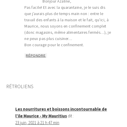
Bonjour Azaline,
Pas facile! Et avec la quarantaine, je le suis dis
que j’aurais plus de temps main non : entre le
travail des enfants à la maison et le fait, qu’ici, à
Maurice, nous soyons en confinement complet
(donc magasins, même alimentaires fermés…), je
ne peux pas plus cuisiner…
Bon courage pour le confinement.
RÉPONDRE
RÉTROLIENS
Les nourritures et boissons incontournable de
l’ile Maurice - My Mauritius
dit :
23 juin, 2021 à 21 h 47 min