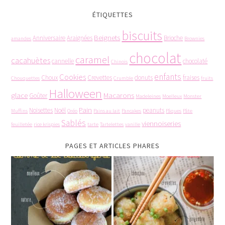
ÉTIQUETTES
biscuits
Beignets
Anniversaire
Araignées
Brioche
amandes
Brownies
chocolat
caramel
cacahuètes
cannelle
chocolaté
Chinois
enfants
Cookies
Choux
Crevettes
donuts
fraises
Chouquettes
Crumble
fruits
Halloween
glace
Macarons
Goûter
Madeleines
Moelleux
Monster
Pain
Noisettes
Noël
peanuts
Muffins
Oréo
Pains au lait
Pancakes
Pâques
Pâte
Sablés
viennoiseries
feuilletée
rice krispies
tarte
Tartelettes
vanille
PAGES ET ARTICLES PHARES