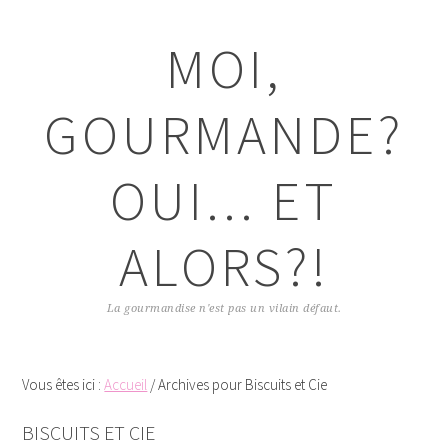
Passer
Passer
Passer
Passer
à
au
à
au
MOI,
la
contenu
la
pied
navigation
principal
barre
de
principale
latérale
page
GOURMANDE?
principale
OUI... ET
ALORS?!
La gourmandise n'est pas un vilain défaut.
Vous êtes ici :
Accueil
/
Archives pour Biscuits et Cie
BISCUITS ET CIE