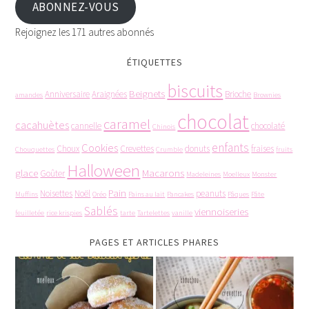
ABONNEZ-VOUS
Rejoignez les 171 autres abonnés
ÉTIQUETTES
biscuits
Beignets
Anniversaire
Araignées
Brioche
amandes
Brownies
chocolat
caramel
cacahuètes
cannelle
chocolaté
Chinois
enfants
Cookies
Choux
Crevettes
donuts
fraises
Chouquettes
Crumble
fruits
Halloween
glace
Macarons
Goûter
Madeleines
Moelleux
Monster
Pain
Noisettes
Noël
peanuts
Muffins
Oréo
Pains au lait
Pancakes
Pâques
Pâte
Sablés
viennoiseries
feuilletée
rice krispies
tarte
Tartelettes
vanille
PAGES ET ARTICLES PHARES