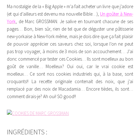
Ma nostalgie de la « Big Apple » m’a fait acheter un livre que j’adore
(et qui d’ailleurs est devenu ma nouvelle Bible…),
Un goûter à New-
York
, de Marc GROSSMAN. Je salive en tournant chacune de ses
pages… Bon, bien sûr, rien de tel que de déguster une pâtisserie
new-yorkaise à New-York même, mais je dois dire que ça fait plaisir
de pouvoir apprécier ces saveurs chez soi, lorsque l’on ne peut
pas trop voyager, à moins de 3 mois de son accouchement… J’ai
donc commencé par tester ces Cookies… Ils sont moelleux au bon
goût de vanille… Moelleux? Oui oui, car le vrai cookie est
moelleux… Ce sont nos cookies industriels qui, à la base, sont
croquants!! La recette originale contenait des noix, que j’ai
remplacé par des noix de Macadamia… Encore tièdes, ils sont…
comment dirais-je? Ah oui! SO good!!
INGRÉDIENTS :