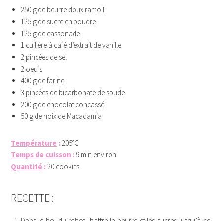
250 g de beurre doux ramolli
125 g de sucre en poudre
125 g de cassonade
1 cuillère à café d’extrait de vanille
2 pincées de sel
2 oeufs
400 g de farine
3 pincées de bicarbonate de soude
200 g de chocolat concassé
50 g de noix de Macadamia
Température
:
205°C
Temps de cuisson
:
9 min environ
Quantité
:
20 cookies
GHGH
hfhhffh
RECETTE :
Dans le bol du robot, battre le beurre et les sucres jusqu’à ce