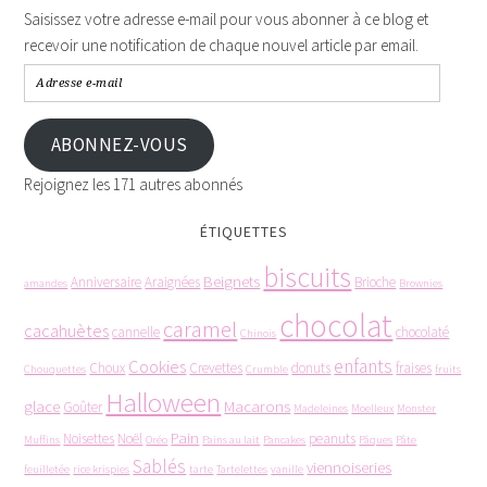
Saisissez votre adresse e-mail pour vous abonner à ce blog et
recevoir une notification de chaque nouvel article par email.
ABONNEZ-VOUS
Rejoignez les 171 autres abonnés
ÉTIQUETTES
biscuits
Beignets
Anniversaire
Araignées
Brioche
amandes
Brownies
chocolat
caramel
cacahuètes
cannelle
chocolaté
Chinois
enfants
Cookies
Choux
Crevettes
donuts
fraises
Chouquettes
Crumble
fruits
Halloween
glace
Macarons
Goûter
Madeleines
Moelleux
Monster
Pain
Noisettes
Noël
peanuts
Muffins
Oréo
Pains au lait
Pancakes
Pâques
Pâte
Sablés
viennoiseries
feuilletée
rice krispies
tarte
Tartelettes
vanille