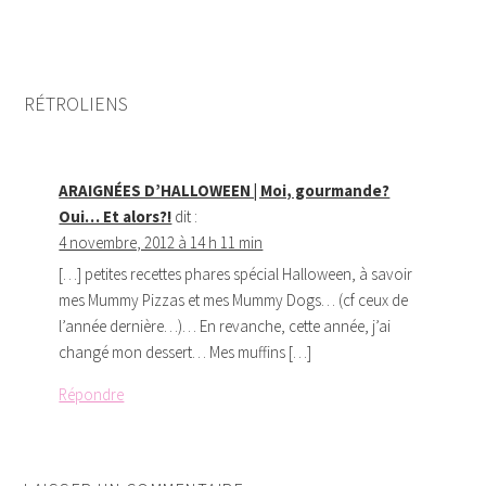
RÉTROLIENS
ARAIGNÉES D’HALLOWEEN | Moi, gourmande?
Oui… Et alors?!
dit :
4 novembre, 2012 à 14 h 11 min
[…] petites recettes phares spécial Halloween, à savoir
mes Mummy Pizzas et mes Mummy Dogs… (cf ceux de
l’année dernière…)… En revanche, cette année, j’ai
changé mon dessert… Mes muffins […]
Répondre