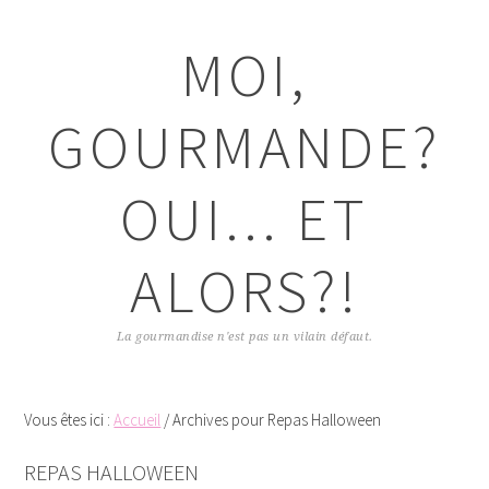
Passer
Passer
Passer
Passer
à
au
à
au
MOI,
la
contenu
la
pied
navigation
principal
barre
de
principale
latérale
page
GOURMANDE?
principale
OUI... ET
ALORS?!
La gourmandise n'est pas un vilain défaut.
Vous êtes ici :
Accueil
/
Archives pour Repas Halloween
REPAS HALLOWEEN