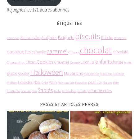
Rejoignez les 171 autres abonnés
ÉTIQUETTES
biscuits
Beignets
Anniversaire
Araignées
Brioche
amandes
Brownies
chocolat
caramel
cacahuètes
cannelle
chocolaté
Chinois
enfants
Cookies
Choux
Crevettes
donuts
fraises
Chouquettes
Crumble
fruits
Halloween
glace
Macarons
Goûter
Madeleines
Moelleux
Monster
Pain
Noisettes
Noël
peanuts
Muffins
Oréo
Pains au lait
Pancakes
Pâques
Pâte
Sablés
viennoiseries
feuilletée
rice krispies
tarte
Tartelettes
vanille
PAGES ET ARTICLES PHARES