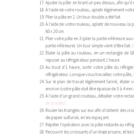
Ajuster la pâte en tirant un peu dessus, afin qu’il 
À l’aide de votre rouleau, aplatir légèrement vot
Plier la pâte en 2. Un tour double a été fait.
À l’aide de votre rouleau, aplatir de nouveau la p
60 x 20 cm.
Plier votre pâte en 3 (plier la partie inférieure aux
partie inférieure). Un tour simple vient d’être fait
(
Étaler la pâte au rouleau, en un rectangle de 18
reposer au réfrigérateur pendant 1 heure.
Au bout d’1 heure, sortir votre pâte du réfrigé
réfrigérateur. Lorsque vous travaillez votre pâte, c
Sur le plan de travail légèrement fariné, étaler
environ (votre pâte doit être épaisse de 3 à 4 mm 
À l’aide d’un grand couteau, détailler votre rec
de la vidéo)
.
Rouler les triangles sur eux afin d’obtenir des cr
de papier sulfurisé, en les espaçant.
Répéter l’opération avec la pâte restante au réfri
Recouvrir les croissants d’un linge propre, et les 