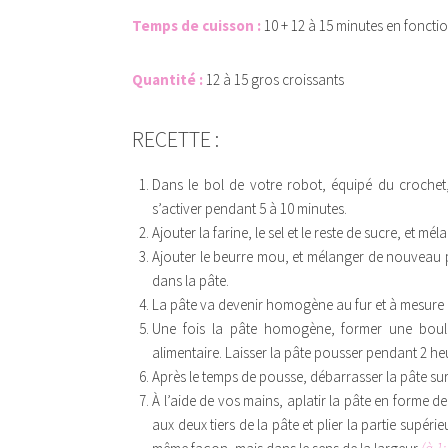
Temps de cuisson :
10 + 12 à 15 minutes en foncti
Quantité :
12 à 15 gros croissants
RECETTE :
Dans le bol de votre robot, équipé du crochet, 
s’activer pendant 5 à 10 minutes.
Ajouter la farine, le sel et le reste de sucre, et mél
Ajouter le beurre mou, et mélanger de nouveau p
dans la pâte.
La pâte va devenir homogène au fur et à mesure d
Une fois la pâte homogène, former une boule
alimentaire. Laisser la pâte pousser pendant 2 he
Après le temps de pousse, débarrasser la pâte sur l
À l’aide de vos mains, aplatir la pâte en forme de r
aux deux tiers de la pâte et plier la partie supéri