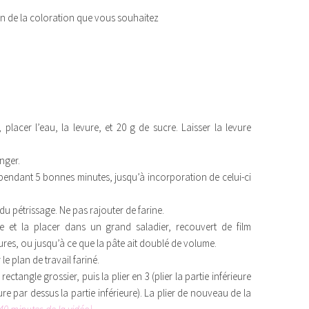
on de la coloration que vous souhaitez
placer l’eau, la levure, et 20 g de sucre. Laisser la levure
anger.
endant 5 bonnes minutes, jusqu’à incorporation de celui-ci
u pétrissage. Ne pas rajouter de farine.
 et la placer dans un grand saladier, recouvert de film
ures, ou jusqu’à ce que la pâte ait doublé de volume.
e plan de travail fariné.
ectangle grossier, puis la plier en 3 (plier la partie inférieure
eure par dessus la partie inférieure). La plier de nouveau de la