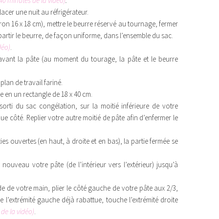
:40 minutes de la vidéo)
.
lacer une nuit au réfrigérateur.
on 16 x 18 cm), mettre le beurre réservé au tournage, fermer
répartir le beurre, de façon uniforme, dans l’ensemble du sac.
déo)
.
 avant la pâte (au moment du tourage, la pâte et le beurre
 plan de travail fariné.
âte en un rectangle de 18 x 40 cm.
orti du sac congélation, sur la moitié inférieure de votre
e côté. Replier votre autre moitié de pâte afin d’enfermer le
ies ouvertes (en haut, à droite et en bas), la partie fermée se
 nouveau votre pâte (de l’intérieur vers l’extérieur) jusqu’à
ide de votre main, plier le côté gauche de votre pâte aux 2/3,
ue l’extrémité gauche déjà rabattue, touche l’extrémité droite
 de la vidéo)
.