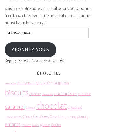
Saisissez votre adresse e-mail pour vous abonner
à ce blog et recevoir une notification de chaque
nouvel article par email.
ABONNEZ-VOUS
Rejoignez les 171 autres abonnés
ÉTIQUETTES
Beignets
Anniversaire
Araignées
amandes
biscuits
cacahuètes
Brioche
cannelle
Brownies
chocolat
caramel
chocolaté
Chinois
Cookies
Choux
Crevettes
donuts
Chouquettes
Crumble
enfants
glace
fraises
Goûter
fruits