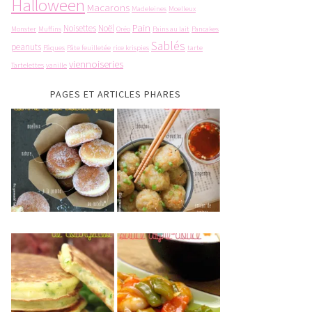
Halloween
Macarons
Madeleines
Moelleux
Pain
Noisettes
Noël
Monster
Muffins
Oréo
Pains au lait
Pancakes
Sablés
peanuts
Pâques
Pâte feuilletée
rice krispies
tarte
viennoiseries
Tartelettes
vanille
PAGES ET ARTICLES PHARES