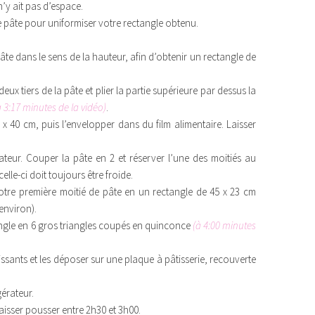
n’y ait pas d’espace.
re pâte pour uniformiser votre rectangle obtenu.
âte dans le sens de la hauteur, afin d’obtenir un rectangle de
 deux tiers de la pâte et plier la partie supérieure par dessus la
à 3:17 minutes de la vidéo)
.
 x 40 cm, puis l’envelopper dans du film alimentaire. Laisser
rateur. Couper la pâte en 2 et réserver l’une des moitiés au
elle-ci doit toujours être froide.
 votre première moitié de pâte en un rectangle de 45 x 23 cm
environ).
tangle en 6 gros triangles coupés en quinconce
(à 4:00 minutes
oissants et les déposer sur une plaque à pâtisserie, recouverte
gérateur.
laisser pousser entre 2h30 et 3h00.