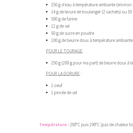
250 g d’eau à température ambiante (environ 
14 g de levure de boulanger (2 sachets) ou 30 
500 g de farine
12 g de sel
50 g de sucre en poudre
100 g de beurre doux à température ambiante 
POUR LE TOURAGE
:
250 g (200 g pour ma part) de beurre doux à 
POUR LA DORURE
:
1 oeuf
1 pincée de sel
Température :
200°C puis 190°C (pas de chaleur t