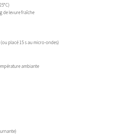
25°C)
g de levure fraîche
(ou placé 15 s au micro-ondes)
température ambiante
ournante)