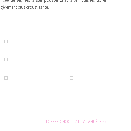
cée de sel), les laisser pousser 2h30 à 3h, puis les dorer
gèrement plus croustillante.
TOFFEE CHOCOLAT CACAHUÈTES »