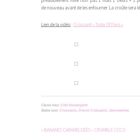
préalablement mixé non pas 1 mais 2 oeufs + 1 pin
de nouveau avant de les enfourner. La croûte sera lé
Lien de la vidéo
:
Croissant « Taste Of Paris »
Classé sous :
Côté Boulangerie
Balisé avec :
Croissants
,
French Croissants
,
viennoiseries
« BANANES CARAMÉLISÉES – CRUMBLE COCO