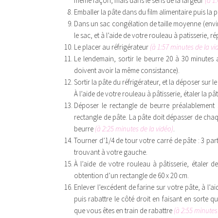
même façon, mais dans le sens de la largeur
(à 1
Emballer la pâte dans du film alimentaire puis la p
Dans un sac congélation de taille moyenne (envir
le sac, et à l’aide de votre rouleau à patisserie, 
Le placer au réfrigérateur
(à 1:57 minutes de la vi
Le lendemain, sortir le beurre 20 à 30 minutes
doivent avoir la même consistance).
Sortir la pâte du réfrigérateur, et la déposer sur le
À l’aide de votre rouleau à pâtisserie, étaler la p
Déposer le rectangle de beurre préalablement s
rectangle de pâte. La pâte doit dépasser de chaqu
beurre
(à 2:25 minutes de la vidéo)
.
Tourner d’1/4 de tour votre carré de pâte : 3 part
trouvant à votre gauche.
À l’aide de votre rouleau à pâtisserie, étaler de
obtention d’un rectangle de 60 x 20 cm.
Enlever l’excédent de farine sur votre pâte, à l’a
puis rabattre le côté droit en faisant en sorte q
que vous êtes en train de rabattre
(à 2:55 minutes