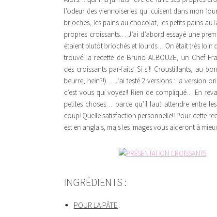
l’odeur des viennoiseries qui cuisent dans mon fou
brioches, les pains au chocolat, les petits pains au l
propres croissants… J’ai d’abord essayé une premiè
étaient plutôt briochés et lourds… On était très loin 
trouvé la recette de Bruno ALBOUZE, un Chef Fra
des croissants par-faits! Si si!! Croustillants, au 
beurre, hein?!)… J’ai testé 2 versions : la version o
c’est vous qui voyez!! Rien de compliqué… En reva
petites choses… parce qu’il faut attendre entre le
coup! Quelle satisfaction personnelle!! Pour cette re
est en anglais, mais les images vous aideront à mieux v
INGRÉDIENTS :
POUR LA PÂTE
: