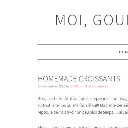
Passer
Passer
Passer
Passer
à
au
à
au
MOI, GOU
la
contenu
la
pied
navigation
principal
barre
de
principale
latérale
page
principale
HOM
HOMEMADE CROISSANTS
20 septembre, 2015
by
Gaëlle
4 commentaires
Bon, c’est décidé, il faut que je reprenne mon b
surtout le temps qui me fait défaut!! Ma petite derni
repos, je devrais avoir un peu plus de temps… Je va
Alors… qui n’a jamais rêvé de faire ses propres croi