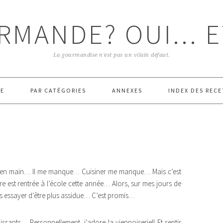
RMANDE? OUI... E
La gourmandise n'est pas un vilain défaut.
E
PAR CATÉGORIES
ANNEXES
INDEX DES RECE
log en main… Il me manque… Cuisiner me manque… Mais c’est
ère est rentrée à l’école cette année… Alors, sur mes jours de
is essayer d’être plus assidue… C’est promis…
ssants… Personnellement, j’adore la viennoiserie!! Et sentir