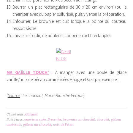
Beurrer un plat rectangulaire de 30 x 20 cm environ (ou le
chemiser avec du papier sulfurisé), puis y verser la préparation.
Enfourner. Le brownie est cuit lorsque la pointe du couteau
ressort sèche.
Laisser refroidir, démouler et couper en petit rectangles.
MA GAËLLE TOUCH’
:
À manger avec une boule de glace
vanille/noix de pécan caramélisées Häagen-Dazs par exemple…
(
Source
: Le chocolat, Marie-Blanche Vergne
)
Classé sous :
Gâteaux
Balisé avec :
american cake
,
Brownies
,
brownies au chocolat
,
chocolat
,
gâteau
américain
,
gâteau au chocolat
,
noix de Pécan