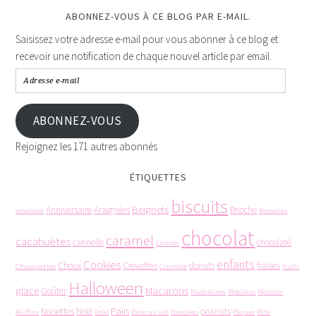
ABONNEZ-VOUS À CE BLOG PAR E-MAIL.
Saisissez votre adresse e-mail pour vous abonner à ce blog et
recevoir une notification de chaque nouvel article par email.
ABONNEZ-VOUS
Rejoignez les 171 autres abonnés
ÉTIQUETTES
biscuits
Beignets
Anniversaire
Araignées
Brioche
amandes
Brownies
chocolat
caramel
cacahuètes
cannelle
chocolaté
Chinois
enfants
Cookies
Choux
Crevettes
donuts
fraises
Chouquettes
Crumble
fruits
Halloween
glace
Macarons
Goûter
Madeleines
Moelleux
Monster
Pain
Noisettes
Noël
peanuts
Muffins
Oréo
Pains au lait
Pancakes
Pâques
Pâte