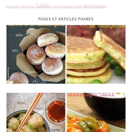
Sablés
viennoiseries
feuilletée
rice krispies
tarte
Tartelettes
vanille
PAGES ET ARTICLES PHARES