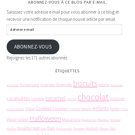
ABONNEZ-VOUS À CE BLOG PAR E-MAIL.
Saisissez votre adresse e-mail pour vous abonner à ce blog et
recevoir une notification de chaque nouvel article par email.
ABONNEZ-VOUS
Rejoignez les 171 autres abonnés
ÉTIQUETTES
biscuits
Beignets
Anniversaire
Araignées
Brioche
amandes
Brownies
chocolat
caramel
cacahuètes
cannelle
chocolaté
Chinois
enfants
Cookies
Choux
Crevettes
donuts
fraises
Chouquettes
Crumble
fruits
Halloween
glace
Macarons
Goûter
Madeleines
Moelleux
Monster
Pain
Noisettes
Noël
peanuts
Muffins
Oréo
Pains au lait
Pancakes
Pâques
Pâte