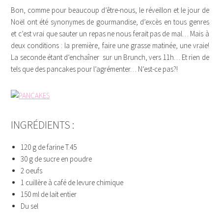
Bon, comme pour beaucoup d’être-nous, le réveillon et le jour de
Noël ont été synonymes de gourmandise, d’excès en tous genres
et c’est vrai que sauter un repas ne nous ferait pas de mal… Mais à
deux conditions : la première, faire une grasse matinée, une vraie!
La seconde étant d’enchaîner sur un Brunch, vers 11h… Et rien de
tels que des pancakes pour l’agrémenter… N’est-ce pas?!
INGRÉDIENTS :
120 g de farine T.45
30 g de sucre en poudre
2 oeufs
1 cuillère à café de levure chimique
150 ml de lait entier
Du sel