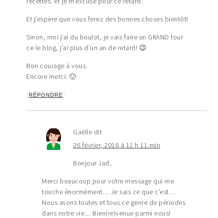
recettes. et je m’excuse pour ce retard.
Et j’espère que vous ferez des bonnes choses bientôt!
Sinon, moi j’ai du boulot, je vais faire un GRAND tour
ce le blog, j’ai plus d’un an de retard! 😉
Bon courage à vous.
Encore merci. 🙂
RÉPONDRE
Gaëlle
dit
26 février, 2016 à 11 h 11 min
Bonjour Jad,
Merci beaucoup pour votre message qui me
touche énormément… Je sais ce que c’est…
Nous avons toutes et tous ce genre de périodes
dans notre vie… Bien(re)venue parmi nous!