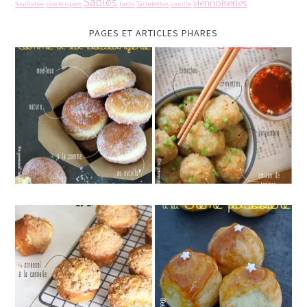
Sablés
viennoiseries
feuilletée
rice krispies
tarte
Tartelettes
vanille
PAGES ET ARTICLES PHARES