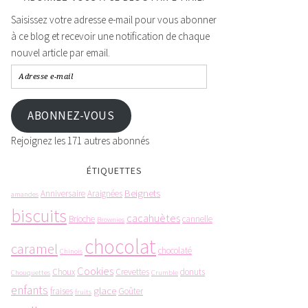
Saisissez votre adresse e-mail pour vous abonner
à ce blog et recevoir une notification de chaque
nouvel article par email.
ABONNEZ-VOUS
Rejoignez les 171 autres abonnés
ÉTIQUETTES
Beignets
Anniversaire
Araignées
amandes
biscuits
cacahuètes
Brioche
cannelle
Brownies
chocolat
caramel
chocolaté
Chinois
Cookies
Choux
Crevettes
donuts
Chouquettes
Crumble
enfants
glace
fraises
Goûter
fruits