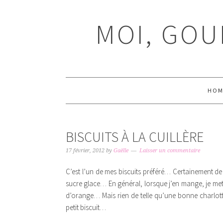
Passer
Passer
Passer
Passer
à
au
à
au
MOI, GOU
la
contenu
la
pied
navigation
principal
barre
de
principale
latérale
page
principale
HOM
BISCUITS À LA CUILLÈRE
17 février, 2012
by
Gaëlle
Laisser un commentaire
C’est l’un de mes biscuits préféré… Certainement de
sucre glace… En général, lorsque j’en mange, je me
d’orange… Mais rien de telle qu’une bonne charlotte
petit biscuit…