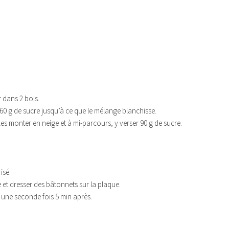
r dans 2 bols.
 60 g de sucre jusqu’à ce que le mélange blanchisse.
les monter en neige et à mi-parcours, y verser 90 g de sucre.
isé.
 et dresser des bâtonnets sur la plaque.
 une seconde fois 5 min après.