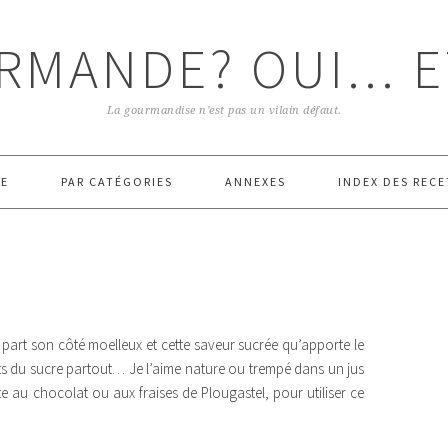
RMANDE? OUI... E
La gourmandise n'est pas un vilain défaut.
E
PAR CATÉGORIES
ANNEXES
INDEX DES RECE
 part son côté moelleux et cette saveur sucrée qu’apporte le
ts du sucre partout… Je l’aime nature ou trempé dans un jus
 au chocolat ou aux fraises de Plougastel, pour utiliser ce