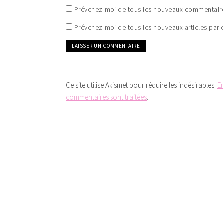
Prévenez-moi de tous les nouveaux commentaire
Prévenez-moi de tous les nouveaux articles par e
Ce site utilise Akismet pour réduire les indésirables.
E
commentaires sont traitées
.