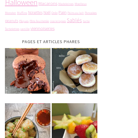
Halloween
Macarons
Madeleines
Moelleux
Pain
Noisettes
Noël
Monster
Muffins
Oréo
Pains au lait
Pancakes
Sablés
peanuts
Pâques
Pâte feuilletée
rice krispies
tarte
viennoiseries
Tartelettes
vanille
PAGES ET ARTICLES PHARES