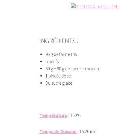
INGRÉDIENTS :
95 g de farine T45
5 oeufs
60 g + 90 g de sucre en poudre
1 pincée de sel
Du sucre glace
Température
:
150°C
Temps de Cuisson
:
15-20 min