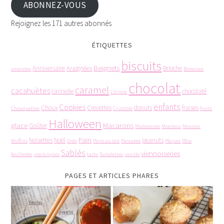
ABONNEZ-VOUS
Rejoignez les 171 autres abonnés
ÉTIQUETTES
biscuits
Beignets
Anniversaire
Araignées
Brioche
amandes
Brownies
chocolat
caramel
cacahuètes
cannelle
chocolaté
Chinois
enfants
Cookies
Choux
Crevettes
donuts
fraises
Chouquettes
Crumble
fruits
Halloween
glace
Macarons
Goûter
Madeleines
Moelleux
Monster
Pain
Noisettes
Noël
peanuts
Muffins
Oréo
Pains au lait
Pancakes
Pâques
Pâte
Sablés
viennoiseries
feuilletée
rice krispies
tarte
Tartelettes
vanille
PAGES ET ARTICLES PHARES