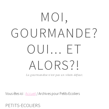
Passer
Passer
Passer
Passer
à
au
à
au
MOI,
la
contenu
la
pied
navigation
principal
barre
de
principale
latérale
page
GOURMANDE?
principale
OUI... ET
ALORS?!
La gourmandise n'est pas un vilain défaut.
Vous êtes ici :
Accueil
/
Archives pour Petits-Ecoliers
PETITS-ECOLIERS