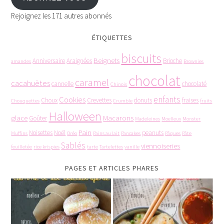
Rejoignez les 171 autres abonnés
ÉTIQUETTES
biscuits
Beignets
Anniversaire
Araignées
Brioche
amandes
Brownies
chocolat
caramel
cacahuètes
cannelle
chocolaté
Chinois
enfants
Cookies
Choux
Crevettes
donuts
fraises
Chouquettes
Crumble
fruits
Halloween
glace
Macarons
Goûter
Madeleines
Moelleux
Monster
Pain
Noisettes
Noël
peanuts
Muffins
Oréo
Pains au lait
Pancakes
Pâques
Pâte
Sablés
viennoiseries
feuilletée
rice krispies
tarte
Tartelettes
vanille
PAGES ET ARTICLES PHARES