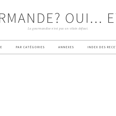
RMANDE? OUI... E
La gourmandise n'est pas un vilain défaut.
E
PAR CATÉGORIES
ANNEXES
INDEX DES RECE