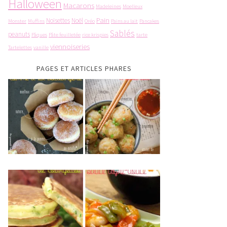
Halloween
Macarons
Madeleines
Moelleux
Pain
Noisettes
Noël
Monster
Muffins
Oréo
Pains au lait
Pancakes
Sablés
peanuts
Pâques
Pâte feuilletée
rice krispies
tarte
viennoiseries
Tartelettes
vanille
PAGES ET ARTICLES PHARES