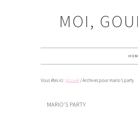
Passer
Passer
Passer
Passer
à
au
à
au
MOI, GOU
la
contenu
la
pied
navigation
principal
barre
de
principale
latérale
page
principale
HOM
Vous êtes ici :
Accueil
/
Archives pour mario’s party
MARIO'S PARTY