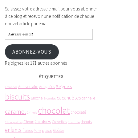
Saisissez votre adresse e-mail pour vous abonner
à ce blog et recevoir une notification de chaque
nouvel article par email.
ABONNEZ-VOUS
Rejoignez les 171 autres abonnés
ÉTIQUETTES
Beignets
Anniversaire
Araignées
amandes
biscuits
cacahuètes
Brioche
cannelle
Brownies
chocolat
caramel
chocolaté
Chinois
Cookies
Choux
Crevettes
donuts
Chouquettes
Crumble
enfants
glace
fraises
Goûter
fruits