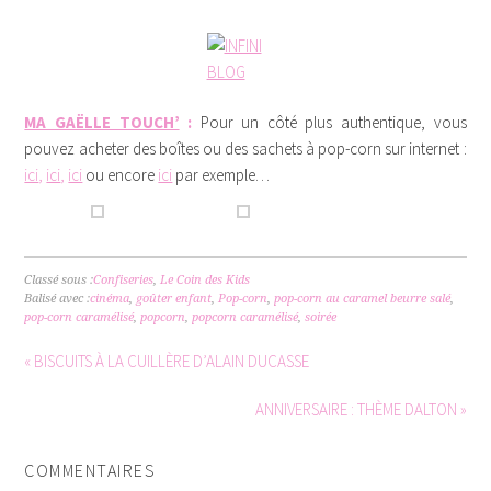
MA GAËLLE TOUCH’
:
Pour un côté plus authentique, vous
pouvez acheter des boîtes ou des sachets à pop-corn sur internet :
ici
,
ici
,
ici
ou encore
ici
par exemple…
Classé sous :
Confiseries
,
Le Coin des Kids
Balisé avec :
cinéma
,
goûter enfant
,
Pop-corn
,
pop-corn au caramel beurre salé
,
pop-corn caramélisé
,
popcorn
,
popcorn caramélisé
,
soirée
« BISCUITS À LA CUILLÈRE D’ALAIN DUCASSE
ANNIVERSAIRE : THÈME DALTON »
COMMENTAIRES