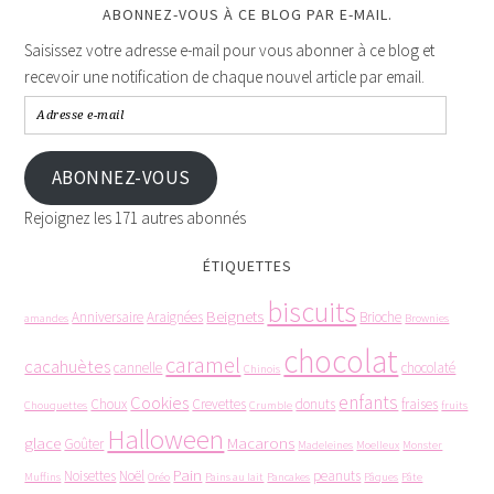
ABONNEZ-VOUS À CE BLOG PAR E-MAIL.
Saisissez votre adresse e-mail pour vous abonner à ce blog et
recevoir une notification de chaque nouvel article par email.
ABONNEZ-VOUS
Rejoignez les 171 autres abonnés
ÉTIQUETTES
biscuits
Beignets
Anniversaire
Araignées
Brioche
amandes
Brownies
chocolat
caramel
cacahuètes
cannelle
chocolaté
Chinois
enfants
Cookies
Choux
Crevettes
donuts
fraises
Chouquettes
Crumble
fruits
Halloween
glace
Macarons
Goûter
Madeleines
Moelleux
Monster
Pain
Noisettes
Noël
peanuts
Muffins
Oréo
Pains au lait
Pancakes
Pâques
Pâte