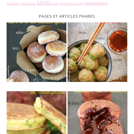
Sablés
viennoiseries
feuilletée
rice krispies
tarte
Tartelettes
vanille
PAGES ET ARTICLES PHARES