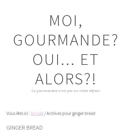
Passer
Passer
Passer
Passer
à
au
à
au
MOI,
la
contenu
la
pied
navigation
principal
barre
de
principale
latérale
page
GOURMANDE?
principale
OUI... ET
ALORS?!
La gourmandise n'est pas un vilain défaut.
Vous êtes ici :
Accueil
/
Archives pour ginger bread
GINGER BREAD