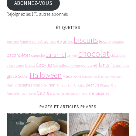
ABONNEZ-VOUS
Rejoignez les 171 autres abonnés
ÉTIQUETTES
biscuits
Beignets
Anniversaire
Araignées
Brioche
amandes
Brownies
chocolat
caramel
cacahuètes
cannelle
chocolaté
Chinois
enfants
Cookies
Choux
Crevettes
donuts
fraises
Chouquettes
Crumble
fruits
Halloween
glace
Macarons
Goûter
Madeleines
Moelleux
Monster
Pain
Noisettes
Noël
peanuts
Muffins
Oréo
Pains au lait
Pancakes
Pâques
Pâte
Sablés
viennoiseries
feuilletée
rice krispies
tarte
Tartelettes
vanille
PAGES ET ARTICLES PHARES