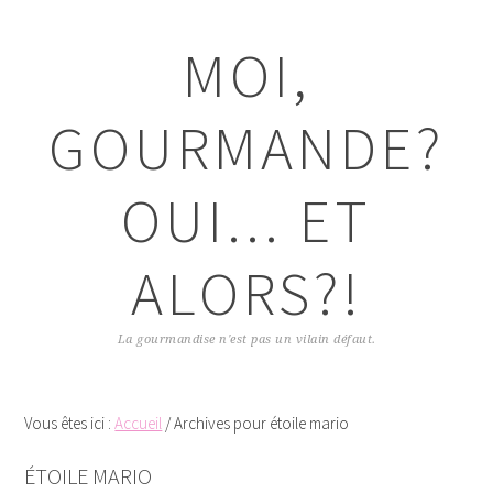
Passer
Passer
Passer
Passer
à
au
à
au
MOI,
la
contenu
la
pied
navigation
principal
barre
de
principale
latérale
page
GOURMANDE?
principale
OUI... ET
ALORS?!
La gourmandise n'est pas un vilain défaut.
Vous êtes ici :
Accueil
/
Archives pour étoile mario
ÉTOILE MARIO