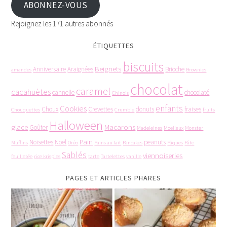
ABONNEZ-VOUS
Rejoignez les 171 autres abonnés
ÉTIQUETTES
biscuits
Beignets
Anniversaire
Araignées
Brioche
amandes
Brownies
chocolat
caramel
cacahuètes
cannelle
chocolaté
Chinois
enfants
Cookies
Choux
Crevettes
donuts
fraises
Chouquettes
Crumble
fruits
Halloween
glace
Macarons
Goûter
Madeleines
Moelleux
Monster
Pain
Noisettes
Noël
peanuts
Muffins
Oréo
Pains au lait
Pancakes
Pâques
Pâte
Sablés
viennoiseries
feuilletée
rice krispies
tarte
Tartelettes
vanille
PAGES ET ARTICLES PHARES