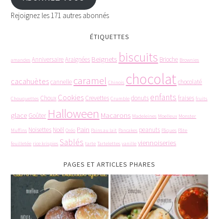
Rejoignez les 171 autres abonnés
ÉTIQUETTES
biscuits
Beignets
Anniversaire
Araignées
Brioche
amandes
Brownies
chocolat
caramel
cacahuètes
cannelle
chocolaté
Chinois
enfants
Cookies
Choux
Crevettes
donuts
fraises
Chouquettes
Crumble
fruits
Halloween
glace
Macarons
Goûter
Madeleines
Moelleux
Monster
Pain
Noisettes
Noël
peanuts
Muffins
Oréo
Pains au lait
Pancakes
Pâques
Pâte
Sablés
viennoiseries
feuilletée
rice krispies
tarte
Tartelettes
vanille
PAGES ET ARTICLES PHARES