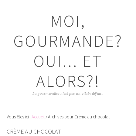
Passer
Passer
Passer
Passer
à
au
à
au
MOI,
la
contenu
la
pied
navigation
principal
barre
de
principale
latérale
page
GOURMANDE?
principale
OUI... ET
ALORS?!
La gourmandise n'est pas un vilain défaut.
Vous êtes ici :
Accueil
/
Archives pour Crème au chocolat
CRÈME AU CHOCOLAT