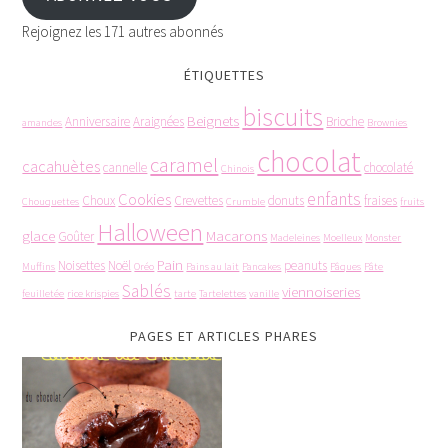
Rejoignez les 171 autres abonnés
ÉTIQUETTES
biscuits
Beignets
Anniversaire
Araignées
Brioche
amandes
Brownies
chocolat
caramel
cacahuètes
cannelle
chocolaté
Chinois
enfants
Cookies
Choux
Crevettes
donuts
fraises
Chouquettes
Crumble
fruits
Halloween
glace
Macarons
Goûter
Madeleines
Moelleux
Monster
Pain
Noisettes
Noël
peanuts
Muffins
Oréo
Pains au lait
Pancakes
Pâques
Pâte
Sablés
viennoiseries
feuilletée
rice krispies
tarte
Tartelettes
vanille
PAGES ET ARTICLES PHARES