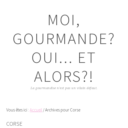
Passer
Passer
Passer
Passer
à
au
à
au
MOI,
la
contenu
la
pied
navigation
principal
barre
de
principale
latérale
page
GOURMANDE?
principale
OUI... ET
ALORS?!
La gourmandise n'est pas un vilain défaut.
Vous êtes ici :
Accueil
/
Archives pour Corse
CORSE