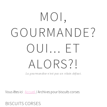
Passer
Passer
Passer
Passer
à
au
à
au
MOI,
la
contenu
la
pied
navigation
principal
barre
de
principale
latérale
page
GOURMANDE?
principale
OUI... ET
ALORS?!
La gourmandise n'est pas un vilain défaut.
Vous êtes ici :
Accueil
/
Archives pour biscuits corses
BISCUITS CORSES