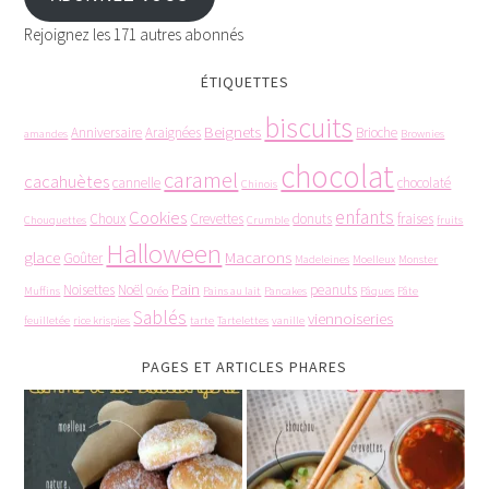
Rejoignez les 171 autres abonnés
ÉTIQUETTES
biscuits
Beignets
Anniversaire
Araignées
Brioche
amandes
Brownies
chocolat
caramel
cacahuètes
cannelle
chocolaté
Chinois
enfants
Cookies
Choux
Crevettes
donuts
fraises
Chouquettes
Crumble
fruits
Halloween
glace
Macarons
Goûter
Madeleines
Moelleux
Monster
Pain
Noisettes
Noël
peanuts
Muffins
Oréo
Pains au lait
Pancakes
Pâques
Pâte
Sablés
viennoiseries
feuilletée
rice krispies
tarte
Tartelettes
vanille
PAGES ET ARTICLES PHARES