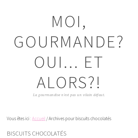
Passer
Passer
Passer
Passer
à
au
à
au
MOI,
la
contenu
la
pied
navigation
principal
barre
de
principale
latérale
page
GOURMANDE?
principale
OUI... ET
ALORS?!
La gourmandise n'est pas un vilain défaut.
Vous êtes ici :
Accueil
/
Archives pour biscuits chocolatés
BISCUITS CHOCOLATÉS