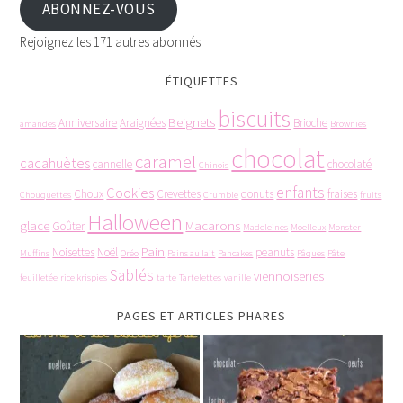
ABONNEZ-VOUS
Rejoignez les 171 autres abonnés
ÉTIQUETTES
biscuits
Beignets
Anniversaire
Araignées
Brioche
amandes
Brownies
chocolat
caramel
cacahuètes
cannelle
chocolaté
Chinois
enfants
Cookies
Choux
Crevettes
donuts
fraises
Chouquettes
Crumble
fruits
Halloween
glace
Macarons
Goûter
Madeleines
Moelleux
Monster
Pain
Noisettes
Noël
peanuts
Muffins
Oréo
Pains au lait
Pancakes
Pâques
Pâte
Sablés
viennoiseries
feuilletée
rice krispies
tarte
Tartelettes
vanille
PAGES ET ARTICLES PHARES