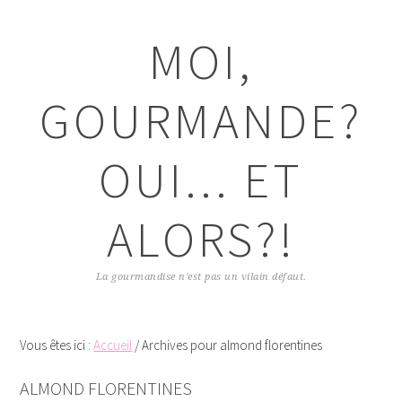
Passer
Passer
Passer
Passer
à
au
à
au
MOI,
la
contenu
la
pied
navigation
principal
barre
de
principale
latérale
page
GOURMANDE?
principale
OUI... ET
ALORS?!
La gourmandise n'est pas un vilain défaut.
Vous êtes ici :
Accueil
/
Archives pour almond florentines
ALMOND FLORENTINES