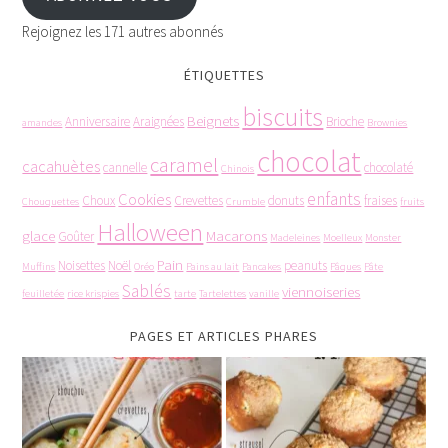
Rejoignez les 171 autres abonnés
ÉTIQUETTES
biscuits
Beignets
Anniversaire
Araignées
Brioche
amandes
Brownies
chocolat
caramel
cacahuètes
cannelle
chocolaté
Chinois
enfants
Cookies
Choux
Crevettes
donuts
fraises
Chouquettes
Crumble
fruits
Halloween
glace
Macarons
Goûter
Madeleines
Moelleux
Monster
Pain
Noisettes
Noël
peanuts
Muffins
Oréo
Pains au lait
Pancakes
Pâques
Pâte
Sablés
viennoiseries
feuilletée
rice krispies
tarte
Tartelettes
vanille
PAGES ET ARTICLES PHARES