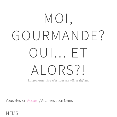
Passer
Passer
Passer
Passer
à
au
à
au
MOI,
la
contenu
la
pied
navigation
principal
barre
de
principale
latérale
page
GOURMANDE?
principale
OUI... ET
ALORS?!
La gourmandise n'est pas un vilain défaut.
Vous êtes ici :
Accueil
/
Archives pour Nems
NEMS