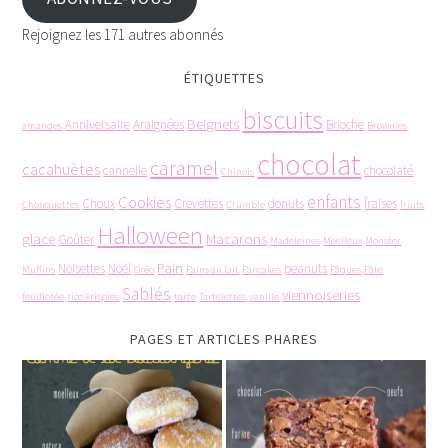
Rejoignez les 171 autres abonnés
ÉTIQUETTES
biscuits
Beignets
Anniversaire
Araignées
Brioche
amandes
Brownies
chocolat
caramel
cacahuètes
cannelle
chocolaté
Chinois
enfants
Cookies
Choux
Crevettes
donuts
fraises
Chouquettes
Crumble
fruits
Halloween
glace
Macarons
Goûter
Madeleines
Moelleux
Monster
Pain
Noisettes
Noël
peanuts
Muffins
Oréo
Pains au lait
Pancakes
Pâques
Pâte
Sablés
viennoiseries
feuilletée
rice krispies
tarte
Tartelettes
vanille
PAGES ET ARTICLES PHARES